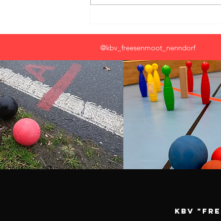
Nenndörper Sommerfest 2026:
Sport, Spaß und beste Stimmung
bis in die Nacht
@kbv_freesenmoot_nenndorf
KBV "Fr