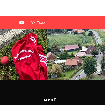
-Cup in Nenndorf: 104
 kämpfen um den Sieg
YouTube
Menü