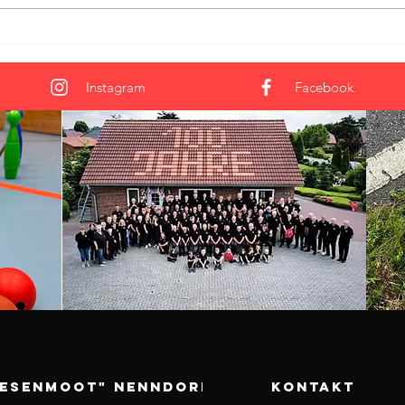
FreBa-Cup trotzt dem Wetter –
FreBa
102 Teams sorgen für
Teams
hochklassigen Friesensport in
Instagram
Facebook
Nenndorf
eesenmoot" Nenndorf
KONTAKT