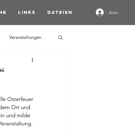
ne
Links
Dateien
Anmelden
Veranstaltungen
“
le Osterfeuer 
 dem Ort und 
in und milde 
eranstaltung.