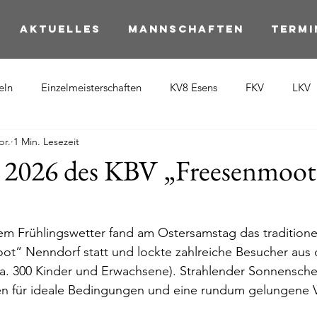
Aktuelles
Mannschaften
Termi
eln
Einzelmeisterschaften
KV8 Esens
FKV
LKV
pr.
1 Min. Lesezeit
r 2026 des KBV „Freesenmoot
m Frühlingswetter fand am Ostersamstag das traditionel
t“ Nenndorf statt und lockte zahlreiche Besucher aus
. 300 Kinder und Erwachsene). Strahlender Sonnensche
n für ideale Bedingungen und eine rundum gelungene V