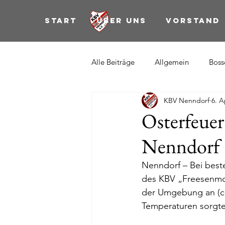
Start
Über uns
Vorstand
Alle Beiträge
Allgemein
Boss
KBV Nenndorf
6. A
Osterfeue
Nenndorf
Nenndorf – Bei beste
des KBV „Freesenmoo
der Umgebung an (ca
Temperaturen sorgte