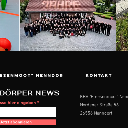
eesenmoot" Nenndorf
KONTAKT
DÖRPER NEWS
KBV "Freesenmoot" Nen
sse hier eingeben
Nordener Straße 56
26556 Nenndorf
Jetzt abonnieren