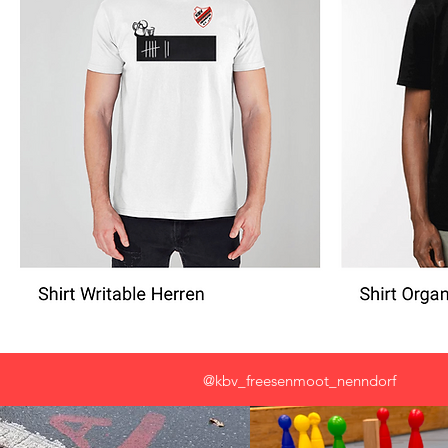
@kbv_freesenmoot_nenndorf