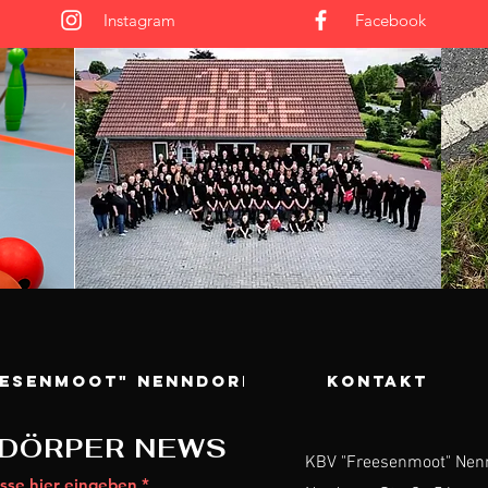
Instagram
Facebook
eesenmoot" Nenndorf
KONTAKT
DÖRPER NEWS
KBV "Freesenmoot" Nen
sse hier eingeben