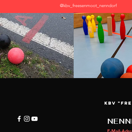
@kbv_freesenmoot_nenndorf
KBV "Fr
NENN
E-Mail-Adre