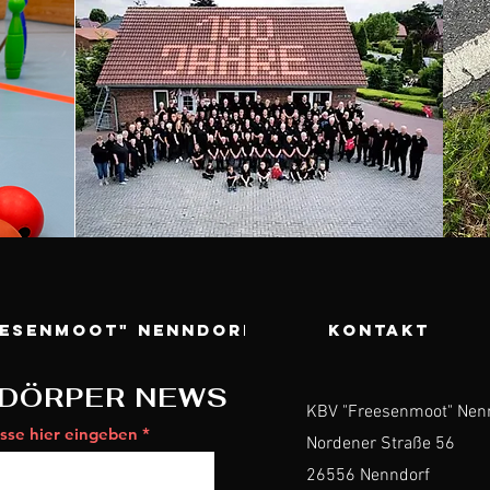
eesenmoot" Nenndorf
KONTAKT
DÖRPER NEWS
KBV "Freesenmoot" Nen
sse hier eingeben
Nordener Straße 56
26556 Nenndorf