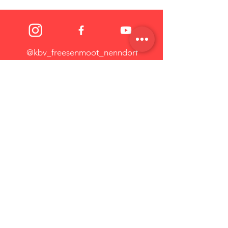
@kbv_freesenmoot_nenndorf
KBV "Freesenmoot" Nenndorf
KONTAKT
KBV "Freesenmoot" Nenndorf
Nordener Straße 56
26556 Nenndorf
Mail:
kbvnenndorf.medien@gmail.com