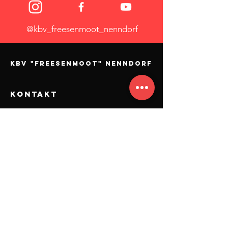
@kbv_freesenmoot_nenndorf
KBV "Freesenmoot" Nenndorf
KONTAKT
KBV "Freesenmoot" Nenndorf
Nordener Straße 56
26556 Nenndorf
Mail:
kbvnenndorf.medien@gmail.com
Impressum