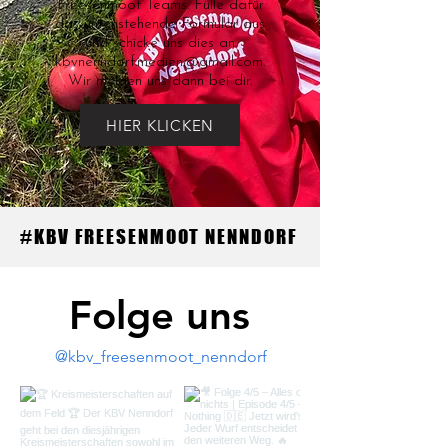
Freesenmoot Teams. Fülle dafür
das untenstehende Formular aus
und schicke uns dies an
kbvnenndorf.medien@gmail.com
.
Wir melden uns dann bei dir.
HIER KLICKEN
#KBV FREESENMOOT NENNDORF
Folge uns
@kbv_freesenmoot_nenndorf