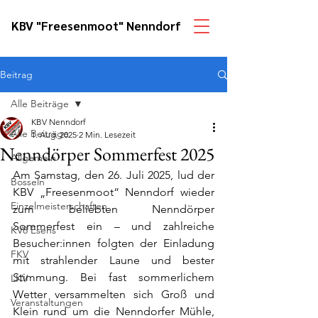
KBV "Freesenmoot" Nenndorf
Beitrag
Alle Beiträge
KBV Nenndorf
Alle Beiträge
1. Aug. 2025
2 Min. Lesezeit
Nenndörper Sommerfest 2025
Allgemein
Am Samstag, den 26. Juli 2025, lud der 
Bosseln
KBV „Freesenmoot“ Nenndorf wieder 
Einzelmeisterschaften
zum beliebten Nenndörper 
Sommerfest ein – und zahlreiche 
KV8 Esens
Besucher:innen folgten der Einladung 
FKV
mit strahlender Laune und bester 
Stimmung. Bei fast sommerlichem 
LKV
Wetter versammelten sich Groß und 
Veranstaltungen
Klein rund um die Nenndorfer Mühle, 