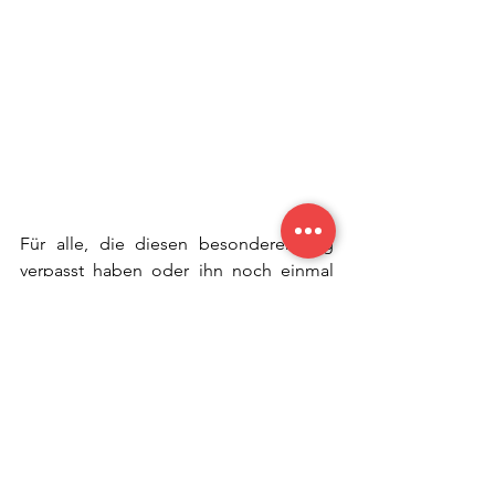
Für alle, die diesen besonderen Tag 
verpasst haben oder ihn noch einmal 
Revue passieren lassen möchten, lohnt 
sich ein Blick auf das Instagram-Profil: 
📸 @kbv_freesenmoot_nenndorf – dort 
gibt es das Sommerfest 2025 im 
Highlight zum Nachschauen!
Veranstaltungen